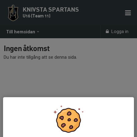
KNIVSTA SPARTANS
U16 (Team 11)
Logga in
Till hemsidan
Ingen åtkomst
Du har inte tillgång att se denna sida.