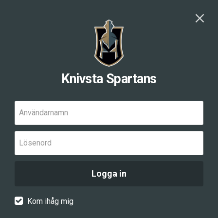
Knivsta Spartans
Användarnamn
Lösenord
Logga in
Kom ihåg mig