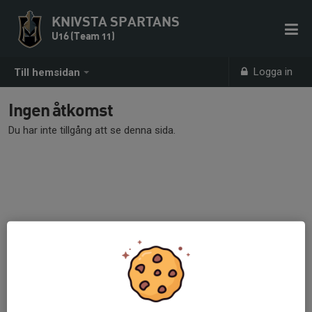
KNIVSTA SPARTANS
U16 (Team 11)
Logga in
Till hemsidan
Ingen åtkomst
Du har inte tillgång att se denna sida.