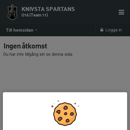
KNIVSTA SPARTANS
U16 (Team 11)
Logga in
Till hemsidan
Ingen åtkomst
Du har inte tillgång att se denna sida.