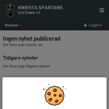
KNIVSTA SPARTANS
U16 (Team 11)
Logga in
Nyheter
Ingen nyhet publicerad
Det finns inga nyheter än.
Tidigare nyheter
Det finns inga tidigare nyheter