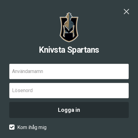
Knivsta Spartans
Användarnamn
Lösenord
Logga in
Kom ihåg mig