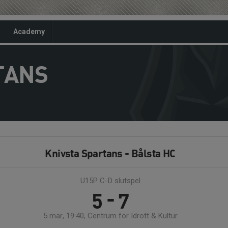
Academy
TANS
Knivsta Spartans - Bålsta HC
U15P C-D slutspel
5 - 7
5 mar, 19:40, Centrum för Idrott & Kultur