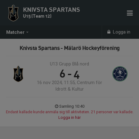
KNIVSTA SPARTANS
U15 (Team 12)
Logga in
Matcher
Knivsta Spartans - Mälarö Hockeyförening
U13 Grupp Blå nord
6 - 4
16 nov 2024, 11:55, Centrum för
Idrott & Kultur
Samling 10:40
Endast kallade kunde anmäla sig till aktiviteten. 21 personer var kallade.
Logga in här