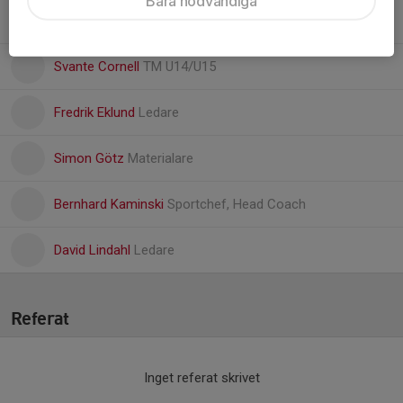
Bara nödvändiga
Malin Bouveng Elsén
Lagledare U15/U14
Svante Cornell
TM U14/U15
Fredrik Eklund
Ledare
Simon Götz
Materialare
Bernhard Kaminski
Sportchef, Head Coach
David Lindahl
Ledare
Referat
Inget referat skrivet