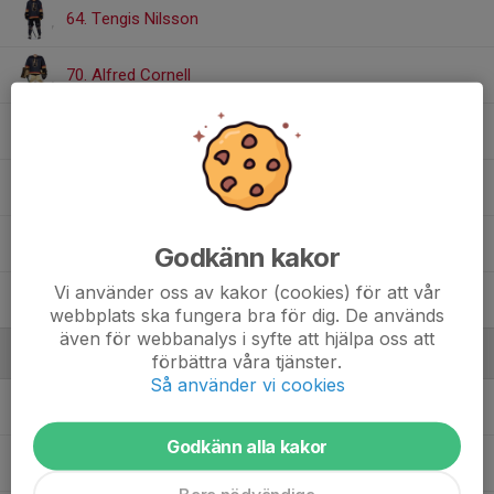
64. Tengis Nilsson
70. Alfred Cornell
81. Ludwig Altberg
87. Helmer Götz
88. Matteo Johansson Herrera
Godkänn kakor
Vi använder oss av kakor (cookies) för att vår
89. Ludwig Bergstrand
webbplats ska fungera bra för dig. De används
även för webbanalys i syfte att hjälpa oss att
Ledare
förbättra våra tjänster.
Så använder vi cookies
Peter Altberg
Materialare
Godkänn alla kakor
Pontus Bergstrand
Assisterande Tränare