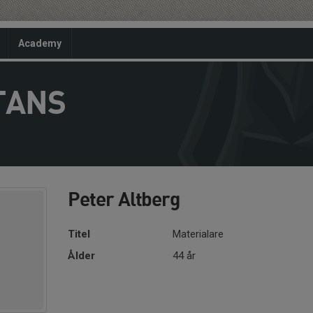
Academy
TANS
Peter Altberg
Titel
Materialare
Ålder
44 år