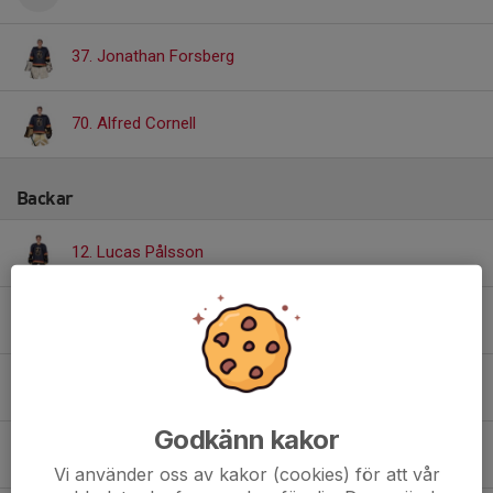
37. Jonathan Forsberg
70. Alfred Cornell
Backar
12. Lucas Pålsson
25. David Aston Brånn
36. Lorenzo Moretti
Godkänn kakor
39. Wilmer Jonsson
Vi använder oss av kakor (cookies) för att vår