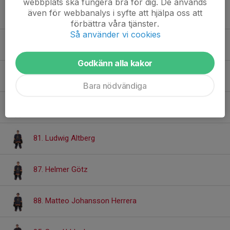
webbplats ska fungera bra för dig. De används
även för webbanalys i syfte att hjälpa oss att
61. Bo Schreiber
förbättra våra tjänster.
Så använder vi cookies
63. Patryk Armata
Godkänn alla kakor
64. Tengis Nilsson
Bara nödvändiga
65. Leonard Myrberg
81. Ludwig Altberg
87. Helmer Götz
88. Matteo Johansson Herrera