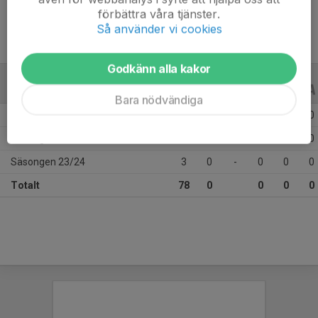
förbättra våra tjänster.
Så använder vi cookies
Godkänn alla kakor
ALLA SERIER
ALLA ÅR
Bara nödvändiga
Säsongen 25/26
35
0
-
0
0
0
Säsongen 24/25
40
0
-
0
0
0
Säsongen 23/24
3
0
-
0
0
0
Totalt
78
0
0
0
0