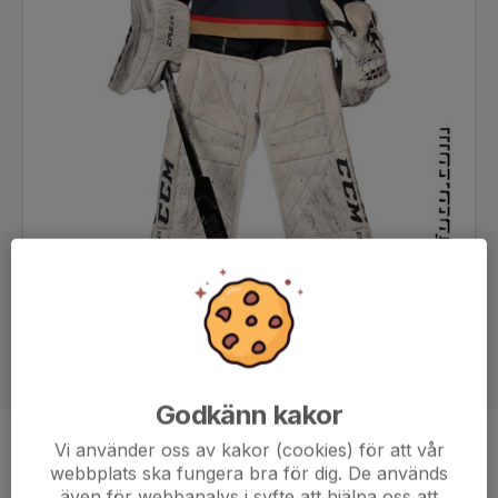
Godkänn kakor
Vi använder oss av kakor (cookies) för att vår
Position
Målvakt
webbplats ska fungera bra för dig. De används
Ålder
14 år
även för webbanalys i syfte att hjälpa oss att