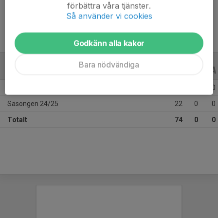
Ålder
13 år
förbättra våra tjänster.
Så använder vi cookies
Godkänn alla kakor
Bara nödvändiga
ALLA SERIER
ALLA ÅR
Säsongen 25/26
52
0
0
Säsongen 24/25
22
0
0
Totalt
74
0
0