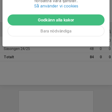
förbättra våra tjänster.
Så använder vi cookies
Godkänn alla kakor
Bara nödvändiga
ALLA SERIER
ALLA ÅR
Säsongen 25/26
36
0
0
Säsongen 24/25
48
0
0
Totalt
84
0
0