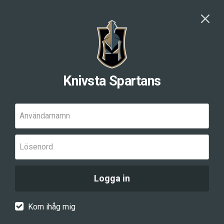
Knivsta Spartans
Användarnamn
Lösenord
Logga in
Kom ihåg mig