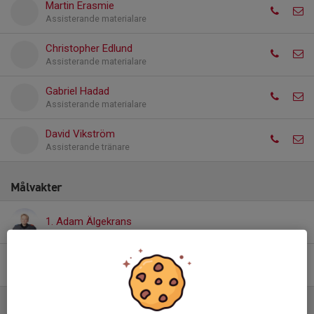
Martin Erasmie
Assisterande materialare
Christopher Edlund
Assisterande materialare
Gabriel Hadad
Assisterande materialare
David Vikström
Assisterande tränare
Målvakter
1. Adam Älgekrans
31. Enna Kadrovic
Utan position