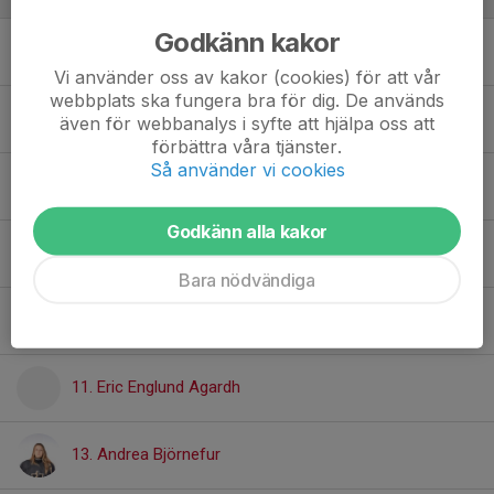
Godkänn kakor
2. Anton Musatov
Vi använder oss av kakor (cookies) för att vår
webbplats ska fungera bra för dig. De används
3. Theodor Cederhorn
även för webbanalys i syfte att hjälpa oss att
förbättra våra tjänster.
Så använder vi cookies
6. Nicolas Cujar Velasco
Godkänn alla kakor
8. Joel Vikström
Bara nödvändiga
10. David Björner
11. Eric Englund Agardh
13. Andrea Björnefur