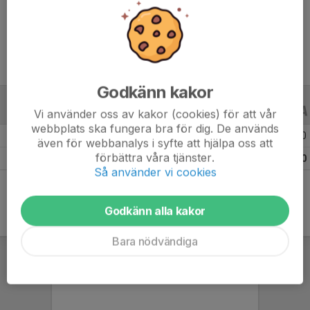
Ålder
13 år
Godkänn kakor
ALLA SERIER
ALLA ÅR
Vi använder oss av kakor (cookies) för att vår
webbplats ska fungera bra för dig. De används
Säsongen 25/26
15
0
0
även för webbanalys i syfte att hjälpa oss att
förbättra våra tjänster.
Totalt
15
0
0
Så använder vi cookies
Godkänn alla kakor
Bara nödvändiga