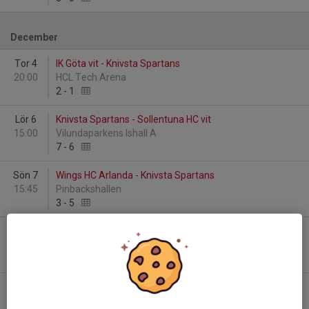
December
Tor 4
IK Göta vit - Knivsta Spartans
20:00
HCL Tech Arena
2
-
1
Lör 6
Knivsta Spartans - Sollentuna HC vit
15:00
Vilundaparkens Ishall A
7
-
6
Sön 7
Wings HC Arlanda - Knivsta Spartans
15:45
Pinbackshallen
3
-
5
Lör 13
Knivsta Spartans - AIK svart
13:30
Vilundaparkens Ishall A
5
-
1
Fre 19
Kista HC/Hässelby Kälvesta HC - Knivsta Spartans
20:00
Husby Ishall