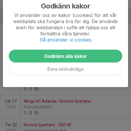
2
-
7
Godkänn kakor
Vi använder oss av kakor (cookies) för att vår
Januari - 2026
webbplats ska fungera bra för dig. De används
även för webbanalys i syfte att hjälpa oss att
Tor 8
Knivsta Spartans - Almtuna IS
förbättra våra tjänster.
18:15
Centrum för Idrott & Kultur
Så använder vi cookies
2
-
2
Lör 10
Järfälla HC vit - Knivsta Spartans
Godkänn alla kakor
16:30
Järfälla Ishall
0
-
2
Bara nödvändiga
Sön 11
Norrtälje IK - Knivsta Spartans
13:00
Roslagens Sparbank Arena
1
-
7
Lör 17
Wings HC Arlanda - Knivsta Spartans
15:45
Pinbackshallen
1
-
3
Tor 22
Knivsta Spartans - SDE HF
18:30
Vilundaparkens Ishall A