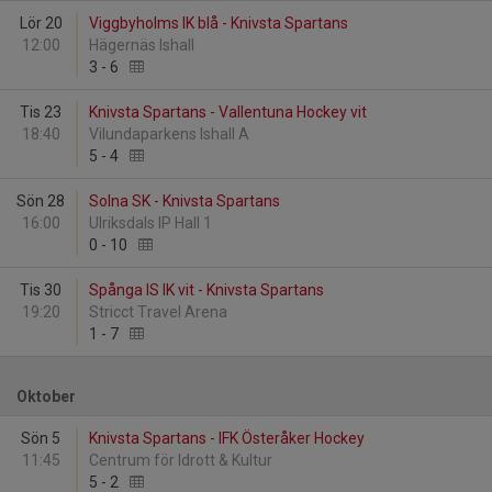
Lör 20
Viggbyholms IK blå - Knivsta Spartans
12:00
Hägernäs Ishall
3
-
6
Tis 23
Knivsta Spartans - Vallentuna Hockey vit
18:40
Vilundaparkens Ishall A
5
-
4
Sön 28
Solna SK - Knivsta Spartans
16:00
Ulriksdals IP Hall 1
0
-
10
Tis 30
Spånga IS IK vit - Knivsta Spartans
19:20
Stricct Travel Arena
1
-
7
Oktober
Sön 5
Knivsta Spartans - IFK Österåker Hockey
11:45
Centrum för Idrott & Kultur
5
-
2