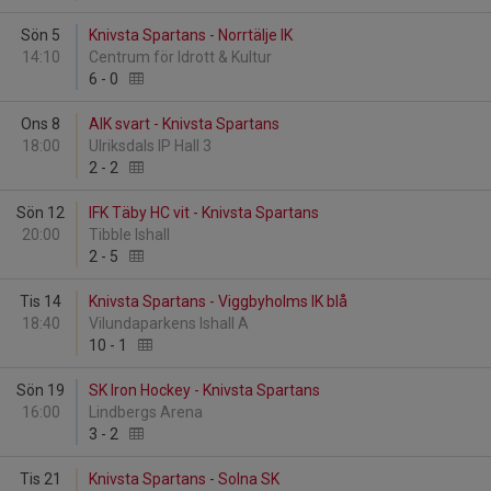
Sön 5
Knivsta Spartans - Norrtälje IK
14:10
Centrum för Idrott & Kultur
6
-
0
Ons 8
AIK svart - Knivsta Spartans
18:00
Ulriksdals IP Hall 3
2
-
2
Sön 12
IFK Täby HC vit - Knivsta Spartans
20:00
Tibble Ishall
2
-
5
Tis 14
Knivsta Spartans - Viggbyholms IK blå
18:40
Vilundaparkens Ishall A
10
-
1
Sön 19
SK Iron Hockey - Knivsta Spartans
16:00
Lindbergs Arena
3
-
2
Tis 21
Knivsta Spartans - Solna SK