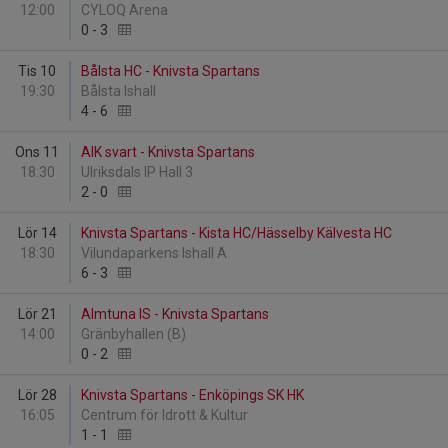
12:00
CYLOQ Arena
0
-
3
Tis 10
Bålsta HC - Knivsta Spartans
19:30
Bålsta Ishall
4
-
6
Ons 11
AIK svart - Knivsta Spartans
18:30
Ulriksdals IP Hall 3
2
-
0
Lör 14
Knivsta Spartans - Kista HC/Hässelby Kälvesta HC
18:30
Vilundaparkens Ishall A
6
-
3
Lör 21
Almtuna IS - Knivsta Spartans
14:00
Gränbyhallen (B)
0
-
2
Lör 28
Knivsta Spartans - Enköpings SK HK
16:05
Centrum för Idrott & Kultur
1
-
1