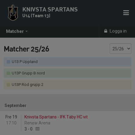
KNIVSTA SPARTANS
U14 (Team 13)
Logga in
Matcher
Matcher 25/26
U13 P Uppland
U13P Grupp B nord
U13P Röd grupp 2
September
Fre 19
Knivsta Spartans - IFK Täby HC vit
17:10
Renew Arena
3
-
0