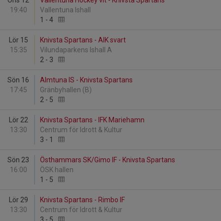
Ons 12
Vallentuna Hockey vit - Knivsta Spartans
19:40
Vallentuna Ishall
1
-
4
Lör 15
Knivsta Spartans - AIK svart
15:35
Vilundaparkens Ishall A
2
-
3
Sön 16
Almtuna IS - Knivsta Spartans
17:45
Gränbyhallen (B)
2
-
5
Lör 22
Knivsta Spartans - IFK Mariehamn
13:30
Centrum för Idrott & Kultur
3
-
1
Sön 23
Östhammars SK/Gimo IF - Knivsta Spartans
16:00
ÖSK hallen
1
-
5
Lör 29
Knivsta Spartans - Rimbo IF
13:30
Centrum för Idrott & Kultur
3
-
5