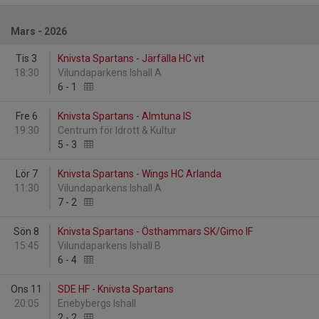
Mars - 2026
Tis 3
Knivsta Spartans - Järfälla HC vit
18:30
Vilundaparkens Ishall A
6
-
1
Fre 6
Knivsta Spartans - Almtuna IS
19:30
Centrum för Idrott & Kultur
5
-
3
Lör 7
Knivsta Spartans - Wings HC Arlanda
11:30
Vilundaparkens Ishall A
7
-
2
Sön 8
Knivsta Spartans - Östhammars SK/Gimo IF
15:45
Vilundaparkens Ishall B
6
-
4
Ons 11
SDE HF - Knivsta Spartans
20:05
Enebybergs Ishall
2
-
2