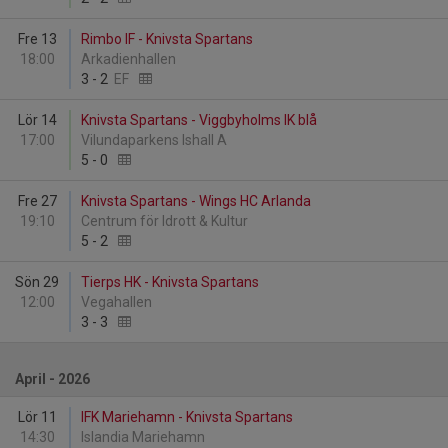
Fre 13
Rimbo IF - Knivsta Spartans
18:00
Arkadienhallen
3
-
2
EF
Lör 14
Knivsta Spartans - Viggbyholms IK blå
17:00
Vilundaparkens Ishall A
5
-
0
Fre 27
Knivsta Spartans - Wings HC Arlanda
19:10
Centrum för Idrott & Kultur
5
-
2
Sön 29
Tierps HK - Knivsta Spartans
12:00
Vegahallen
3
-
3
April - 2026
Lör 11
IFK Mariehamn - Knivsta Spartans
14:30
Islandia Mariehamn