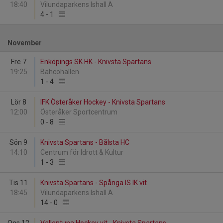
18:40
Vilundaparkens Ishall A
4
-
1
November
Fre 7
Enköpings SK HK - Knivsta Spartans
19:25
Bahcohallen
1
-
4
Lör 8
IFK Österåker Hockey - Knivsta Spartans
12:00
Österåker Sportcentrum
0
-
8
Sön 9
Knivsta Spartans - Bålsta HC
14:10
Centrum för Idrott & Kultur
1
-
3
Tis 11
Knivsta Spartans - Spånga IS IK vit
18:45
Vilundaparkens Ishall A
14
-
0