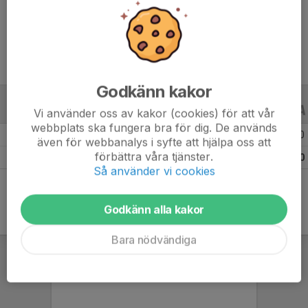
Ålder
13 år
Godkänn kakor
ALLA SERIER
ALLA ÅR
Vi använder oss av kakor (cookies) för att vår
webbplats ska fungera bra för dig. De används
Säsongen 25/26
20
0
0
även för webbanalys i syfte att hjälpa oss att
förbättra våra tjänster.
Totalt
20
0
0
Så använder vi cookies
Godkänn alla kakor
Bara nödvändiga