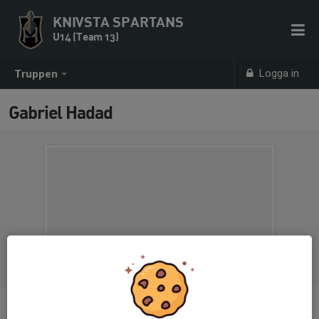
KNIVSTA SPARTANS
U14 (Team 13)
Logga in
Truppen
Gabriel Hadad
Titel
Assisterande materialare