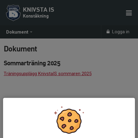
KNIVSTA IS
Konståkning
Logga in
Dokument
Dokument
Sommarträning 2025
Träningsupplägg KnivstaIS sommaren 2025