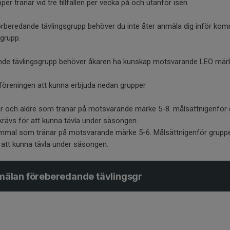
er tränar vid tre tillfällen per vecka på och utanför isen.
 förberedande tävlingsgrupp behöver du inte åter anmäla dig inför k
 grupp.
ande tävlingsgrupp behöver åkaren ha kunskap motsvarande LEO märke
föreningen att kunna erbjuda nedan grupper
år och äldre som tränar på motsvarande märke 5-8. målsättnigenför g
ävs för att kunna tävla under säsongen.
mal som tränar på motsvarande märke 5-6. Målsättnigenför gruppen
tt kunna tävla under säsongen.
mälan föreberedande tävlingsgr