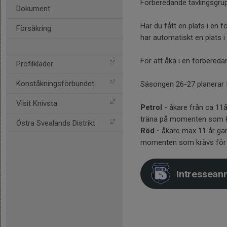
Förberedande tävlingsgrupp
Dokument
Har du fått en plats i en
Försäkring
har automatiskt en plats i
För att åka i en förbered
Profilkläder
Konståkningsförbundet
Säsongen 26-27 planerar 
Visit Knivsta
Petrol
- åkare från ca 11
träna på momenten som kr
Östra Svealands Distrikt
Röd -
åkare max 11 år gam
momenten som krävs för a
Intressean