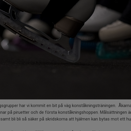
ngsgrupper har vi kommit en bit på väg konståkningsträningen. Åkarna
ränar på piruetter och de första konståkningshoppen. Målsättningen ä
 samt bli bli så säker på skridskorna att hjälmen kan bytas mot ett h