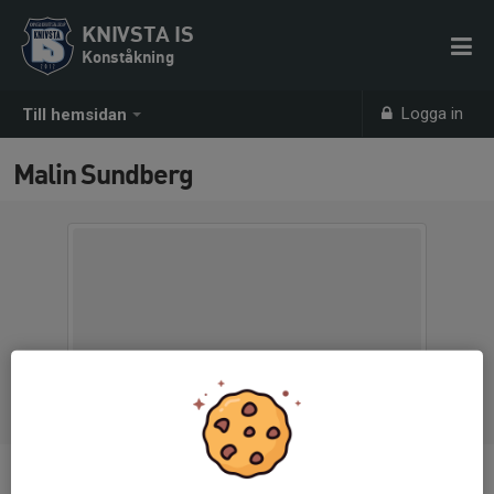
KNIVSTA IS
Konståkning
Logga in
Till hemsidan
Malin Sundberg
Ålder
40 år