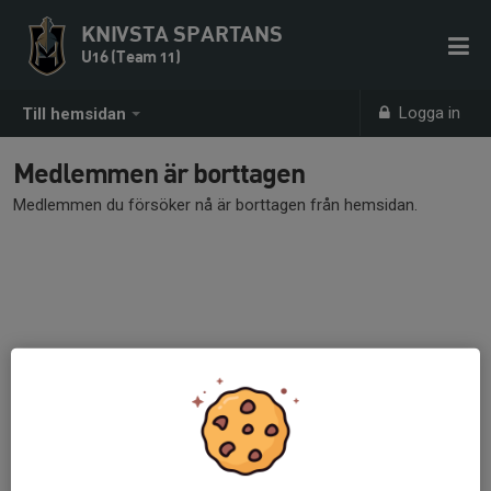
KNIVSTA SPARTANS
U16 (Team 11)
Logga in
Till hemsidan
Medlemmen är borttagen
Medlemmen du försöker nå är borttagen från hemsidan.