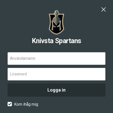
Knivsta Spartans
Användarnamn
Lösenord
Logga in
Kom ihåg mig