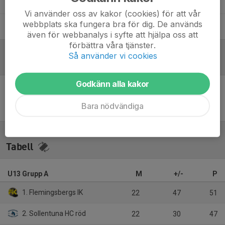
Simon Götz
Materialare
Vi använder oss av kakor (cookies) för att vår
webbplats ska fungera bra för dig. De används
Simon Myrberg
Assisterande Tränare
även för webbanalys i syfte att hjälpa oss att
förbättra våra tjänster.
Så använder vi cookies
Referat
Godkänn alla kakor
Inget referat skrivet
Bara nödvändiga
Tabell
U13 Grupp A
M
+/-
P
1. Flemingsbergs IK
22
47
51
2. Sollentuna HC röd
22
30
47