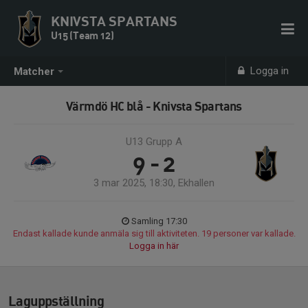
KNIVSTA SPARTANS
U15 (Team 12)
Logga in
Matcher
Värmdö HC blå - Knivsta Spartans
U13 Grupp A
9 - 2
3 mar 2025, 18:30, Ekhallen
Samling 17:30
Endast kallade kunde anmäla sig till aktiviteten. 19 personer var kallade.
Logga in här
Laguppställning