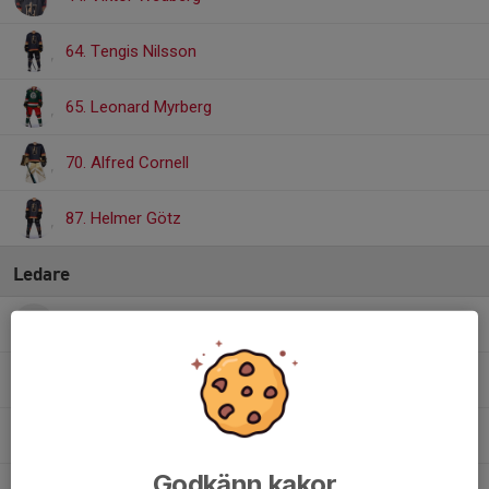
64. Tengis Nilsson
65. Leonard Myrberg
70. Alfred Cornell
87. Helmer Götz
Ledare
Peter Altberg
Materialare
Pontus Bergstrand
Assisterande Tränare
Fredrik Eklund
Ledare
Godkänn kakor