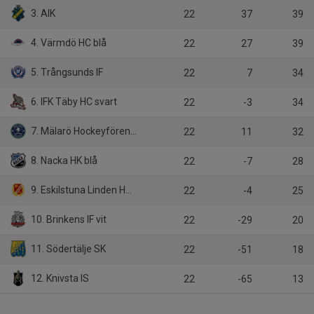
3. AIK
22
37
39
4. Värmdö HC blå
22
27
39
5. Trångsunds IF
22
7
34
6. IFK Täby HC svart
22
-3
34
7. Mälarö Hockeyförening
22
11
32
8. Nacka HK blå
22
-7
28
9. Eskilstuna Linden Hockey
22
-4
25
10. Brinkens IF vit
22
-29
20
11. Södertälje SK
22
-51
18
12. Knivsta IS
22
-65
13