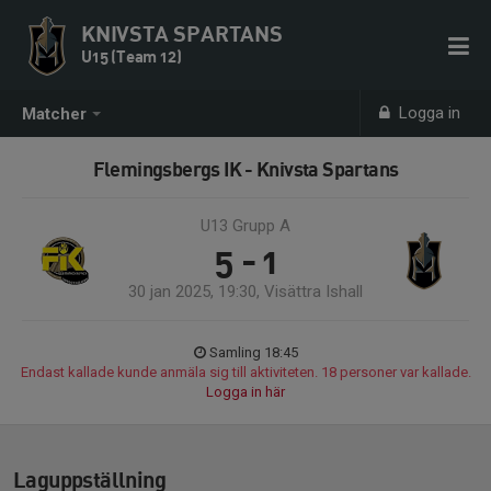
KNIVSTA SPARTANS
U15 (Team 12)
Logga in
Matcher
Flemingsbergs IK - Knivsta Spartans
U13 Grupp A
5 - 1
30 jan 2025, 19:30, Visättra Ishall
Samling 18:45
Endast kallade kunde anmäla sig till aktiviteten. 18 personer var kallade.
Logga in här
Laguppställning