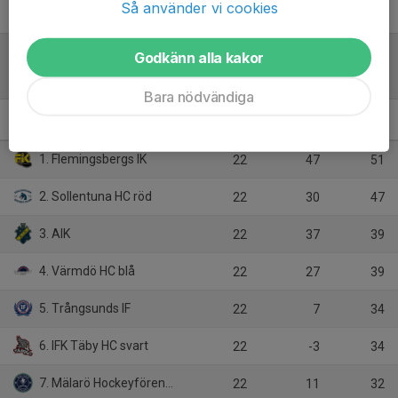
Så använder vi cookies
Godkänn alla kakor
Tabell
Bara nödvändiga
U13 Grupp A
M
+/-
P
1. Flemingsbergs IK
22
47
51
2. Sollentuna HC röd
22
30
47
3. AIK
22
37
39
4. Värmdö HC blå
22
27
39
5. Trångsunds IF
22
7
34
6. IFK Täby HC svart
22
-3
34
7. Mälarö Hockeyförening
22
11
32