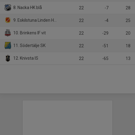
8. Nacka HK blå
22
-7
28
9. Eskilstuna Linden Hockey
22
-4
25
10. Brinkens IF vit
22
-29
20
11. Södertälje SK
22
-51
18
12. Knivsta IS
22
-65
13