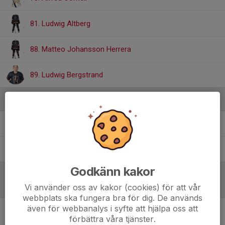
81. Ludwig Altberg
88. Matteo Johansson Herrera
89. Ludwig Bergstrand
Ledare
Peter Altberg
Materialare
Pontus Bergstrand
Assisterande Tränare
Godkänn kakor
Referat
Vi använder oss av kakor (cookies) för att vår
webbplats ska fungera bra för dig. De används
även för webbanalys i syfte att hjälpa oss att
förbättra våra tjänster.
Inget referat skrivet