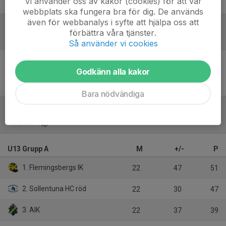
Vi använder oss av kakor (cookies) för att vår
Lena Ström
Lagledare (Sekretariat)
webbplats ska fungera bra för dig. De används
även för webbanalys i syfte att hjälpa oss att
förbättra våra tjänster.
Referat
Så använder vi cookies
Godkänn alla kakor
Inget referat skrivet
Bara nödvändiga
Tabell
U13 Grupp A
M
+/-
P
1. Flemingsbergs IK
22
47
51
2. Sollentuna HC röd
22
30
47
3. AIK
22
37
39