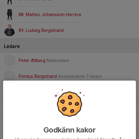
88. Matteo Johansson Herrera
89. Ludwig Bergstrand
Ledare
Peter Altberg
Materialare
Pontus Bergstrand
Assisterande Tränare
Svante Cornell
TM U14/U15
Fredrik Eklund
Ledare
Simon Götz
Materialare
Godkänn kakor