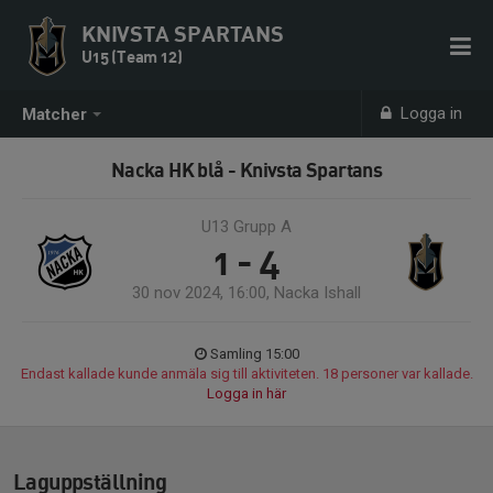
KNIVSTA SPARTANS
U15 (Team 12)
Logga in
Matcher
Nacka HK blå - Knivsta Spartans
U13 Grupp A
1 - 4
30 nov 2024, 16:00, Nacka Ishall
Samling 15:00
Endast kallade kunde anmäla sig till aktiviteten. 18 personer var kallade.
Logga in här
Laguppställning