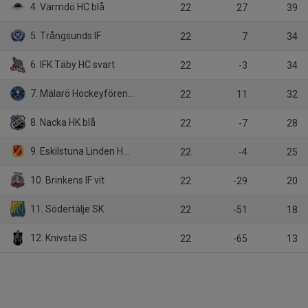
4. Värmdö HC blå
22
27
39
5. Trångsunds IF
22
7
34
6. IFK Täby HC svart
22
-3
34
7. Mälarö Hockeyförening
22
11
32
8. Nacka HK blå
22
-7
28
9. Eskilstuna Linden Hockey
22
-4
25
10. Brinkens IF vit
22
-29
20
11. Södertälje SK
22
-51
18
12. Knivsta IS
22
-65
13