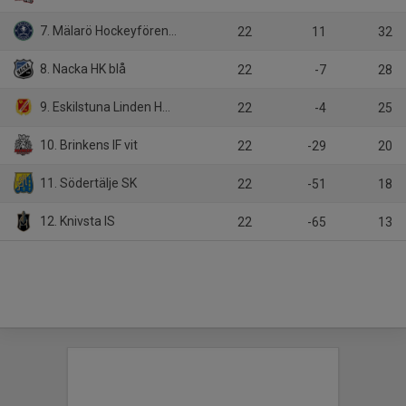
7. Mälarö Hockeyförening
22
11
32
8. Nacka HK blå
22
-7
28
9. Eskilstuna Linden Hockey
22
-4
25
10. Brinkens IF vit
22
-29
20
11. Södertälje SK
22
-51
18
12. Knivsta IS
22
-65
13