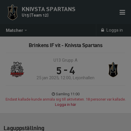
KNIVSTA SPARTANS
U15 (Team 12)
Logga in
Matcher
Brinkens IF vit - Knivsta Spartans
U13 Grupp A
5 - 4
25 jan 2025, 12:00, Lejonhallen
Samling 11:00
Endast kallade kunde anmäla sig till aktiviteten. 18 personer var kallade.
Logga in här
Laguppställning