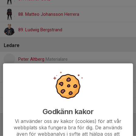
88. Matteo Johansson Herrera
89. Ludwig Bergstrand
Ledare
Peter Altberg
Materialare
Pontus Bergstrand
Assisterande Tränare
Fredrik Eklund
Ledare
Simon Götz
Materialare
Godkänn kakor
Vi använder oss av kakor (cookies) för att vår
webbplats ska fungera bra för dig. De används
Referat
även för webbanalys i syfte att hjälpa oss att