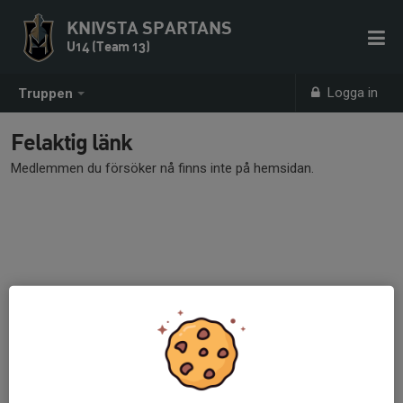
KNIVSTA SPARTANS
U14 (Team 13)
Logga in
Truppen
Felaktig länk
Medlemmen du försöker nå finns inte på hemsidan.