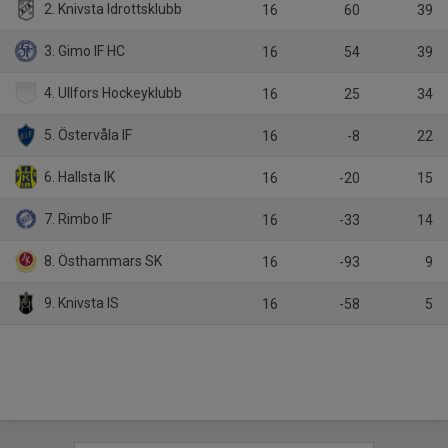
2. Knivsta Idrottsklubb
16
60
39
3. Gimo IF HC
16
54
39
4. Ullfors Hockeyklubb
16
25
34
5. Östervåla IF
16
-8
22
6. Hallsta IK
16
-20
15
7. Rimbo IF
16
-33
14
8. Östhammars SK
16
-93
9
9. Knivsta IS
16
-58
5