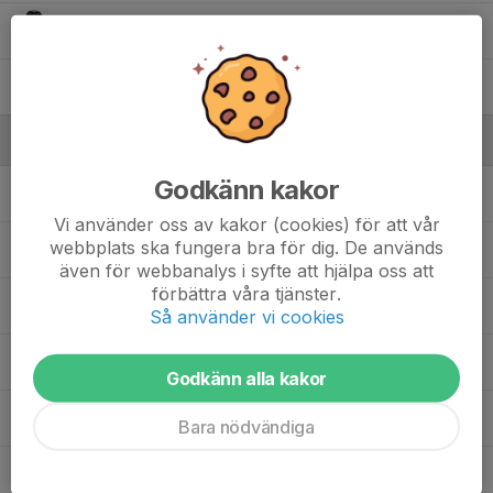
42. Victor Johansson
30. Viktor Styf
Ledare
Godkänn kakor
Anders Sjöholm
Senioransvarig
Vi använder oss av kakor (cookies) för att vår
webbplats ska fungera bra för dig. De används
Bernhard Kaminski
Sportchef
även för webbanalys i syfte att hjälpa oss att
förbättra våra tjänster.
Jimmy Johnsson
Huvudtränare
Så använder vi cookies
Karin Wuolle
Ekonomiansvarig
Godkänn alla kakor
Mattias Styf
Assisterande tränare
Bara nödvändiga
Simon Juhlin
Materialare