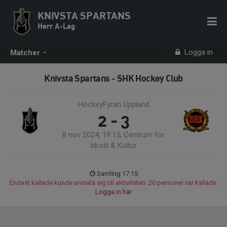
KNIVSTA SPARTANS
Herr A-Lag
Logga in
Matcher
Knivsta Spartans - SHK Hockey Club
HockeyFyran Uppland
2 - 3
8 nov 2024, 19:15, Centrum för
Idrott & Kultur
Samling 17:15
Endast kallade kunde anmäla sig till aktiviteten. 20 personer var kallade.
Logga in här