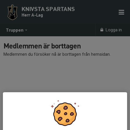
KNIVSTA SPARTANS
Herr A-Lag
Logga in
Truppen
Medlemmen är borttagen
Medlemmen du försöker nå är borttagen från hemsidan.