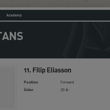
Academy
TANS
11. Filip Eliasson
Position
Forward
Ålder
20 år