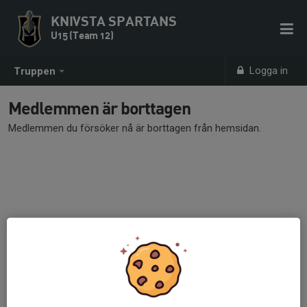
KNIVSTA SPARTANS
U15 (Team 12)
Logga in
Truppen
Medlemmen är borttagen
Medlemmen du försöker nå är borttagen från hemsidan.