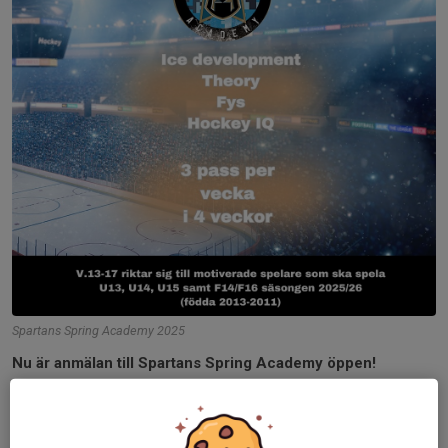
Spartans Spring Academy 2025
Nu är anmälan till Spartans Spring Academy
öppen!
Spartans Spring Academy äger rum v13-17 2025 och riktar
sig till spelare som ska spela U13, U14, U15 samt F14/F16
säsongen 2025/26 (födda 2013-2011). Spring Academy erbjuder