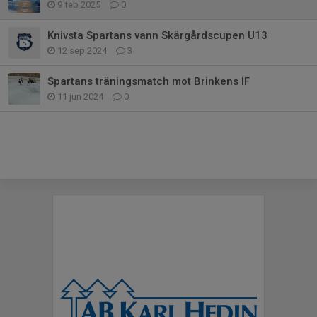
9 feb 2025
0
Knivsta Spartans vann Skärgårdscupen U13
12 sep 2024
3
Spartans träningsmatch mot Brinkens IF
11 jun 2024
0