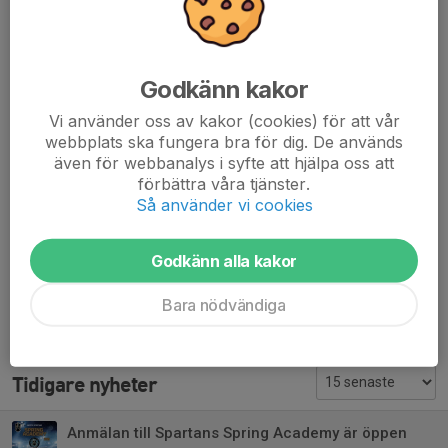
tre ispass per vecka i fyra veckor + ett fyspass och ett
teoripass per vecka. Samtliga pass leds av Spartans sportchef
Bernhard Kaminski. Spartans Academy delas upp i två grupper
på basis av en kombination av ålder och nivå.
Godkänn kakor
Grupptillhörighet bestäms vid behov i samråd med Spartans
Vi använder oss av kakor (cookies) för att vår
sportchef. Samma anmälningsformulär gäller för båda
webbplats ska fungera bra för dig. De används
grupperna.
även för webbanalys i syfte att hjälpa oss att
förbättra våra tjänster.
Mer information och anmälningsformulär finner du
här.
Så använder vi cookies
Varmt välkomna!
Godkänn alla kakor
Dela nyhet
Bara nödvändiga
Tidigare nyheter
Anmälan till Spartans Spring Academy är öppen