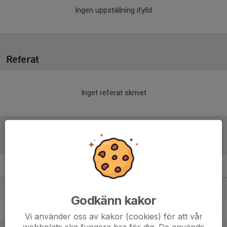
Ingen uppställning ifylld
Referat
Inget referat skrivet
Tabell
U13P Grupp B nord
M
+/-
P
1. Väsby IK HK/Knivsta IS
18
41
42
Godkänn kakor
2. IK Göta vit
18
33
37
Vi använder oss av kakor (cookies) för att vår
webbplats ska fungera bra för dig. De används