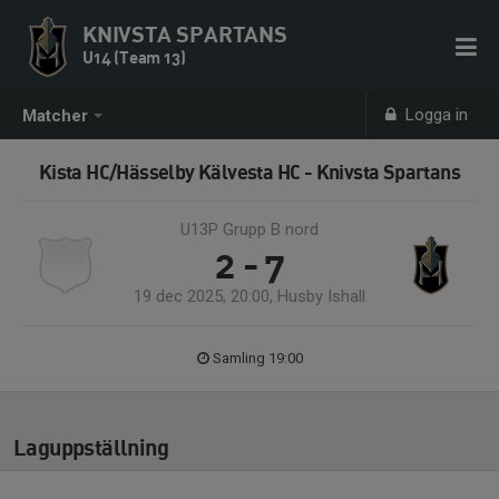
KNIVSTA SPARTANS
U14 (Team 13)
Logga in
Matcher
Kista HC/Hässelby Kälvesta HC - Knivsta Spartans
U13P Grupp B nord
2 - 7
19 dec 2025, 20:00, Husby Ishall
Samling 19:00
Laguppställning