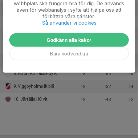
webbplats ska fungera bra för dig. De används
3. Sollentuna HC vit
även för webbanalys i syfte att hjälpa oss att
18
18
36
förbättra våra tjänster.
4. Wings HC Arlanda
Så använder vi cookies
18
23
31
5. Almtuna IS
18
18
26
Godkänn alla kakor
6. AIK svart
18
1
26
Bara nödvändiga
7. SDE HF
18
-4
25
8. Kista HC/Hässelby Kälvesta HC
18
-55
15
9. Viggbyholms IK blå
18
-32
14
10. Järfälla HC vit
18
-43
12