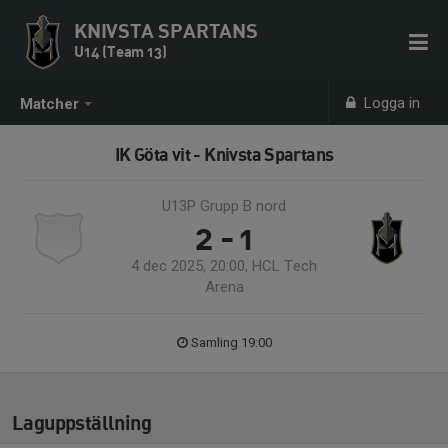
KNIVSTA SPARTANS
U14 (Team 13)
Logga in
Matcher
IK Göta vit - Knivsta Spartans
U13P Grupp B nord
2 - 1
4 dec 2025, 20:00, HCL Tech
Arena
Samling 19:00
Laguppställning