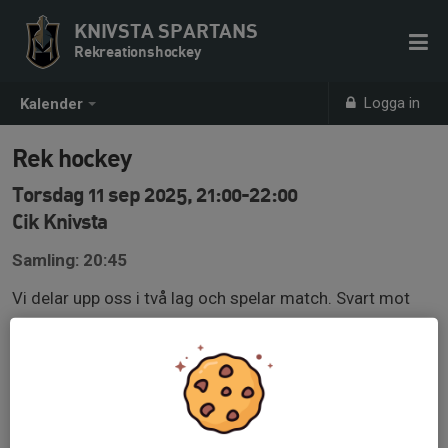
KNIVSTA SPARTANS
Rekreationshockey
Logga in
Kalender
Rek hockey
Torsdag 11 sep 2025, 21:00-22:00
Cik Knivsta
Samling: 20:45
Vi delar upp oss i två lag och spelar match. Svart mot
orange.