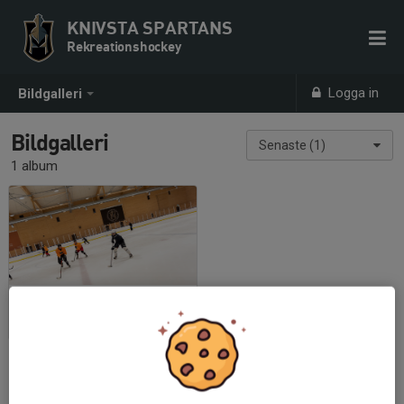
KNIVSTA SPARTANS
Rekreationshockey
Logga in
Bildgalleri
Bildgalleri
Senaste (1)
1 album
En kväll i februari
2022-02-17
|
5 st