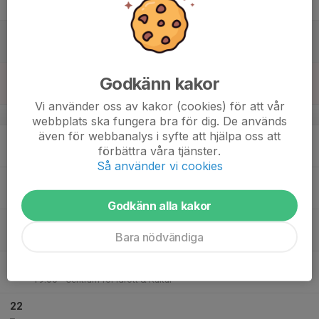
Fre
17
09:00
Hjälpa till på Knivsta marknad
12:00
Lör
Centrum för Idrott & Kultur
18
Godkänn kakor
Sön
Vi använder oss av kakor (cookies) för att vår
v.21
webbplats ska fungera bra för dig. De används
även för webbanalys i syfte att hjälpa oss att
19
19:30
Ledarmöte
förbättra våra tjänster.
20:00
Mån
CIK
Så använder vi cookies
20
Tis
Godkänn alla kakor
21
18:00
Styrelsemöte
Bara nödvändiga
19:00
Ons
Digitalt via länk
18:15
Off ice träning
19:00
Centrum för Idrott & Kultur
22