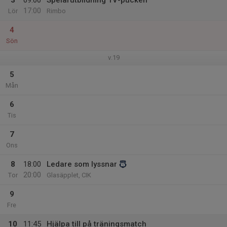
3
09:00
Spelarutbildning TV-pucken
17:00
Lör
Rimbo
4
Sön
v.19
5
Mån
6
Tis
7
Ons
8
18:00
Ledare som lyssnar
20:00
Tor
Glasäpplet, CIK
9
Fre
10
11:45
Hjälpa till på träningsmatch