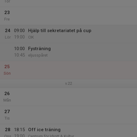
Tor
23
Fre
24
09:00
Hjälp till sekretariatet på cup
19:00
Lör
CIK
10:00
Fysträning
10:45
eljusspåret
25
Sön
v.22
26
Mån
27
Tis
28
18:15
Off ice träning
19:00
Ons
Centrum för Idrott & Kultur