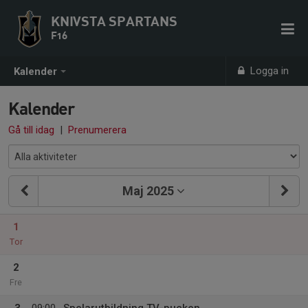
KNIVSTA SPARTANS
F16
Logga in
Kalender
Kalender
Gå till idag
|
Prenumerera
Maj 2025
1
Tor
2
Fre