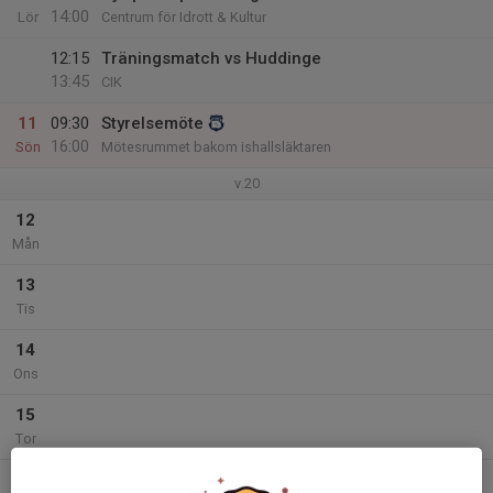
14:00
Lör
Centrum för Idrott & Kultur
12:15
Träningsmatch vs Huddinge
13:45
CIK
11
09:30
Styrelsemöte
16:00
Sön
Mötesrummet bakom ishallsläktaren
v.20
12
Mån
13
Tis
14
Ons
15
Tor
16