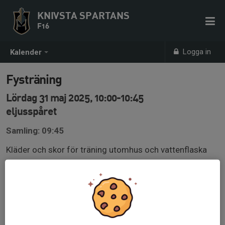
KNIVSTA SPARTANS
F16
Logga in
Kalender
Fysträning
Lördag 31 maj 2025, 10:00-10:45
eljusspåret
Samling: 09:45
Kläder och skor för träning utomhus och vattenflaska