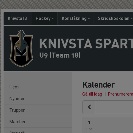
Knivsta IS
Hockey
Konståkning
Skridskoskolan
KNIVSTA SPAR
U9 (Team 18)
Kalender
Hem
Gå till idag
|
Prenumerer
Nyheter
Truppen
Matcher
1
Lör