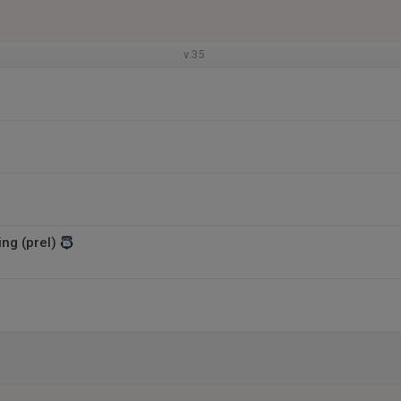
v.35
ng (prel)