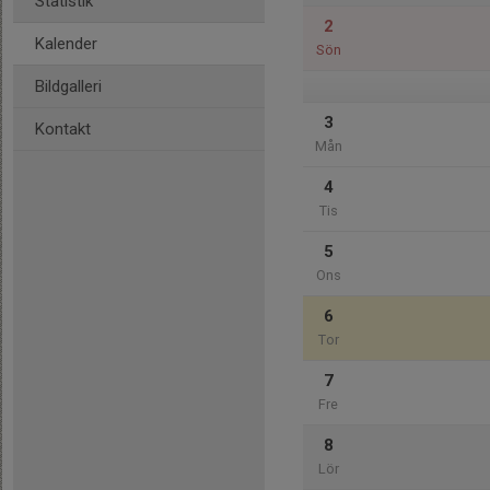
Statistik
2
Kalender
Sön
Bildgalleri
3
Kontakt
Mån
4
Tis
5
Ons
6
Tor
7
Fre
8
Lör