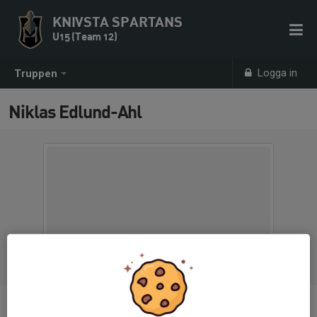
KNIVSTA SPARTANS
U15 (Team 12)
Logga in
Truppen
Niklas Edlund-Ahl
Titel
Tränare