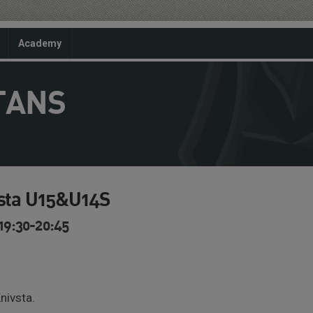
Academy
TANS
vsta U15&U14S
 19:30-20:45
nivsta.