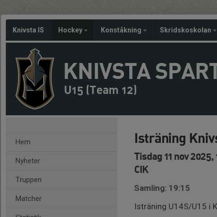
Knivsta IS
Hockey
Konståkning
Skridskoskolan
KNIVSTA SPAR
U15 (Team 12)
Isträning Kni
Hem
Tisdag 11 nov 2025,
Nyheter
CIK
Truppen
Samling: 19:15
Matcher
Isträning U14S/U15 i K