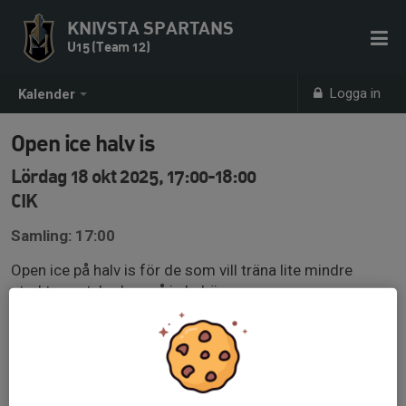
KNIVSTA SPARTANS
U15 (Team 12)
Logga in
Kalender
Open ice halv is
Lördag 18 okt 2025, 17:00-18:00
CIK
Samling: 17:00
Open ice på halv is för de som vill träna lite mindre
strukturerat. Ledare på is behövs.