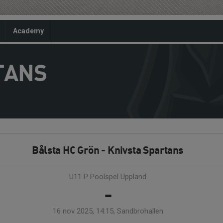
Academy
TANS
Bålsta HC Grön - Knivsta Spartans
U11 P Poolspel Uppland
-
16 nov 2025, 14:15, Sandbrohallen