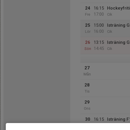
24
16:15
Hockeyfrit
17:00
Fre
Cik
25
15:00
Isträning 
16:00
Lör
Cik
26
13:15
Isträning 
14:45
Sön
Cik
27
Mån
28
Tis
29
Ons
30
16:15
Isträning 
17:00
Tor
Cik