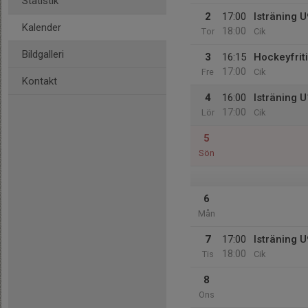
Statistik
2
17:00
Isträning 
Kalender
18:00
Tor
Cik
Bildgalleri
3
16:15
Hockeyfrit
17:00
Fre
Cik
Kontakt
4
16:00
Isträning 
17:00
Lör
Cik
5
Sön
6
Mån
7
17:00
Isträning 
18:00
Tis
Cik
8
Ons