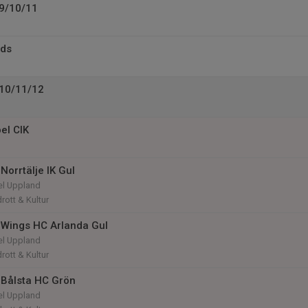
U9/10/11
ids
U10/11/12
el CIK
Norrtälje IK Gul
el Uppland
rott & Kultur
Wings HC Arlanda Gul
el Uppland
rott & Kultur
Bålsta HC Grön
el Uppland