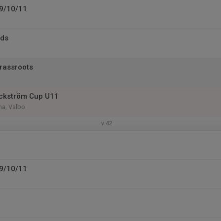
U9/10/11
ids
Grassroots
äckström Cup U11
na, Valbo
v.42
U9/10/11