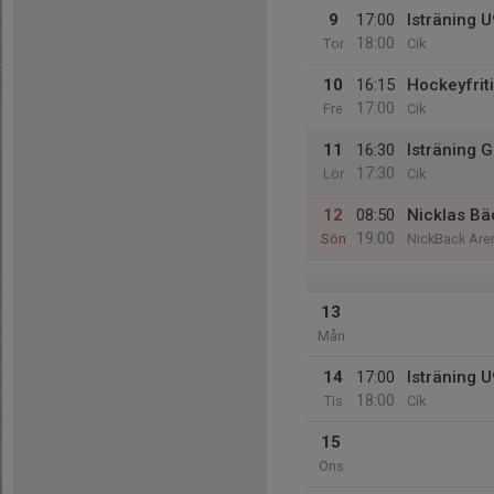
9
17:00
Isträning 
18:00
Tor
Cik
10
16:15
Hockeyfrit
17:00
Fre
Cik
11
16:30
Isträning 
17:30
Lör
Cik
12
08:50
Nicklas B
19:00
Sön
NickBack Are
13
Mån
14
17:00
Isträning 
18:00
Tis
Cik
15
Ons