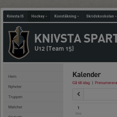
Knivsta IS
Hockey
Konståkning
Skridskoskolan
KNIVSTA SPAR
U12 (Team 15)
Kalender
Hem
Gå till idag
|
Prenumerer
Nyheter
Truppen
Matcher
1
Ons