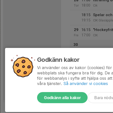
28
17:00
Isträning 
18:00
Tor
Cik
18:15
Spelar och
19:15
CIK Glasäpple
29
16:15
"Hockeyfri
17:00
Fre
CIK
30
Lör
Godkänn kakor
31
11:45
Isträning 
12:45
Sön
Cik
Vi använder oss av kakor (cookies) för 
webbplats ska fungera bra för dig. De
för webbanalys i syfte att hjälpa oss att
våra tjänster.
Så använder vi cookies
Godkänn alla kakor
Bara nöd
Tjäna pengar till laget