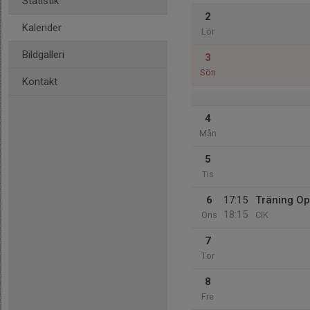
Statistik
2
Kalender
Lör
Bildgalleri
3
Sön
Kontakt
4
Mån
5
Tis
6
17:15
Träning Op
18:15
Ons
CIK
7
Tor
8
Fre