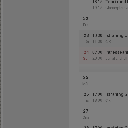
18:15
Teori med 
19:15
Glasäpplet CI
22
Fre
23
10:30
Isträning 
11:30
Lör
CIK
24
07:30
Intressean
20:30
Sön
Järfälla ishall
25
Mån
26
17:00
Isträning 
18:00
Tis
Cik
27
Ons