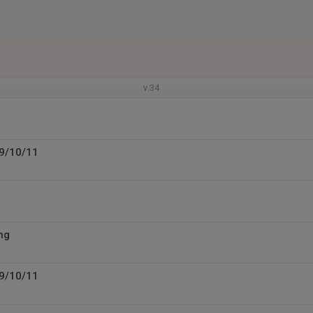
v.34
U9/10/11
ng
U9/10/11