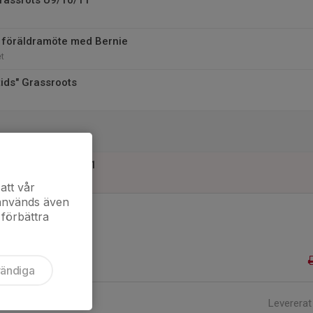
Grassrots U9/10/11
 föräldramöte med Bernie
t
tids" Grassroots
Grassroots U9/10/11
att vår
 används även
 förbättra
vändiga
Levererat