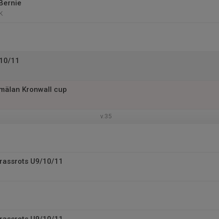
Bernie
K
U10/11
mälan Kronwall cup
v.35
Grassrots U9/10/11