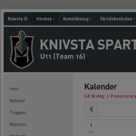
Knivsta IS
Hockey
Konståkning
Skridskoskolan
KNIVSTA SPAR
U11 (Team 16)
Kalender
Hem
Gå till idag
|
Prenumerer
Nyheter
Truppen
Matcher
1
Fre