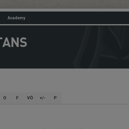
Academy
TANS
O
F
VÖ
+/-
P