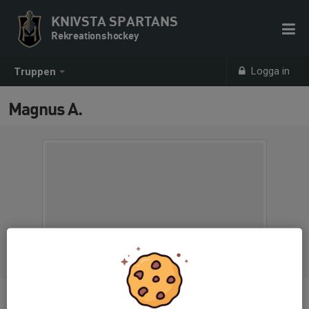
KNIVSTA SPARTANS
Rekreationshockey
Logga in
Truppen
Magnus A.
Position
-