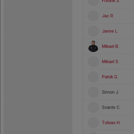
Fredrik S.
Jac R.
Janne L.
Mikael B.
Mikael S.
Patrik G.
Simon J.
Svante C.
Tobias H.