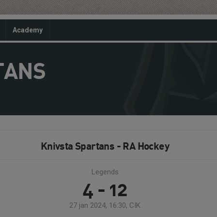
Academy
TANS
Knivsta Spartans - RA Hockey
Legends
4 - 12
27 jan 2024, 16:30, CIK